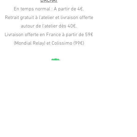
D'ACHAT
En temps normal : A partir de 4€.
Retrait gratuit à l'atelier et livraison offerte
autour de l'atelier dès 40€.
Livraison offerte en France à partir de 59€
(Mondial Relay) et Colissimo (99€)
PAIEMENT
CB, Apple Pay
Paypal (4x sans frais)
virement, wero, chèque