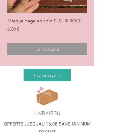
Marque page en coin FLEURI ROSE
Marque page en coi
+ ROSE
Prix
6,00 €
Prix
6,00 €
Je l'adopte
Haut de page
LIVRAISON
OFFERTE JUSQU'AU 16.08 SANS MINIMUM