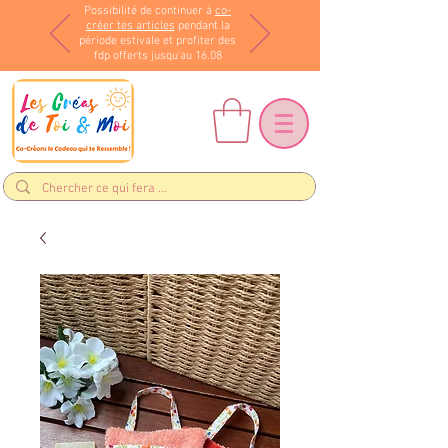
Possibilité de continuer à
co-
créer tes articles
pendant la
période estivale et profiter des
fdp offerts jusqu'au 16.08