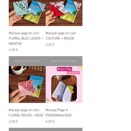
Marque page en coin
Marque page en coin
FLORAL BLEU LÉGER +
COUTURE + ROUGE
MENTHE
Prix
6,00 €
Prix
6,00 €
Ajouter au panier
Ajouter au panier
Marque page en coin
Marque Page A
FLORAL ROUGE + ROSE
PERSONNALISER
Prix
Prix
6,00 €
6,00 €