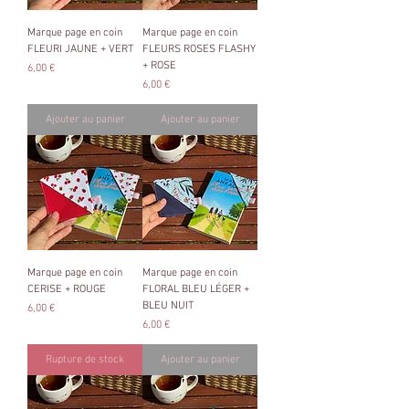
Marque page en coin
Marque page en coin
FLEURI JAUNE + VERT
FLEURS ROSES FLASHY
+ ROSE
Prix
6,00 €
Prix
6,00 €
Ajouter au panier
Ajouter au panier
Marque page en coin
Marque page en coin
CERISE + ROUGE
FLORAL BLEU LÉGER +
BLEU NUIT
Prix
6,00 €
Prix
6,00 €
Rupture de stock
Ajouter au panier