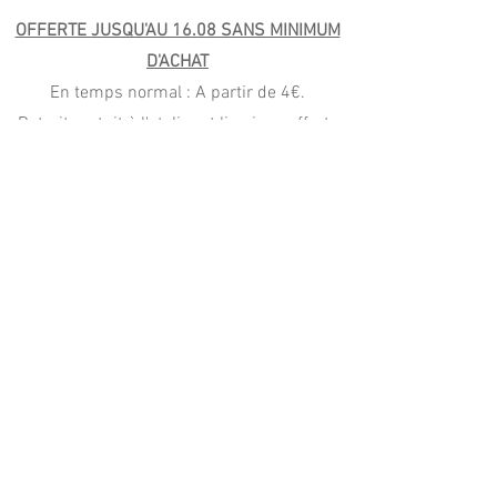
OFFERTE JUSQU'AU 16.08 SANS MINIMUM
D'ACHAT
En temps normal : A partir de 4€.
Retrait gratuit à l'atelier et livraison offerte
autour de l'atelier dès 40€.
Livraison offerte en France à partir de 59€
(Mondial Relay) et Colissimo (99€)
PAIEMENT
CB, Apple Pay
Paypal (4x sans frais)
virement, wero, chèque