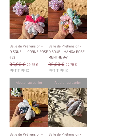
Balle de Préhension -
Balle de Préhension -
DISQUE - LICORNE ROSE
DISQUE - MANGA ROSE
#33
MENTHE #41
Prix original
35,00 €
Prix promotionnel
Prix original
35,00 €
Prix promotionnel
29,75 €
29,75 €
PETIT PRIX
PETIT PRIX
Ajouter au panier
Ajouter au panier
Balle de Préhension -
Balle de Préhension -