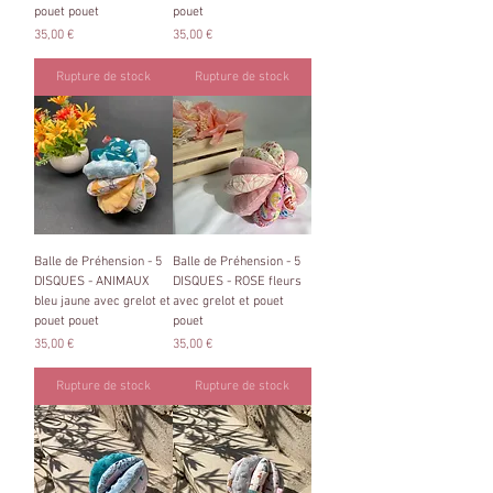
pouet pouet
pouet
Prix
Prix
35,00 €
35,00 €
Rupture de stock
Rupture de stock
Balle de Préhension - 5
Balle de Préhension - 5
DISQUES - ANIMAUX
DISQUES - ROSE fleurs
bleu jaune avec grelot et
avec grelot et pouet
pouet pouet
pouet
Prix
Prix
35,00 €
35,00 €
Rupture de stock
Rupture de stock