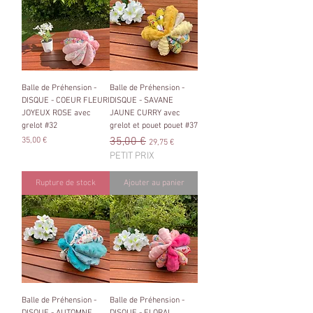
Balle de Préhension -
Balle de Préhension -
DISQUE - COEUR FLEURI
DISQUE - SAVANE
JOYEUX ROSE avec
JAUNE CURRY avec
grelot #32
grelot et pouet pouet #37
Prix
Prix original
35,00 €
Prix promotionnel
35,00 €
29,75 €
PETIT PRIX
Rupture de stock
Ajouter au panier
Balle de Préhension -
Balle de Préhension -
DISQUE - AUTOMNE
DISQUE - FLORAL