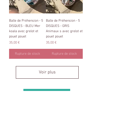
Balle de Préhension - 5
Balle de Préhension - 5
DISQUES - BLEU Mer
DISQUES - GRIS
koala avec grelot et
Animaux s avec grelot et
pouet pouet
pouet pouet
Prix
Prix
35,00 €
35,00 €
Rupture de stock
Rupture de stock
Voir plus
Haut de page