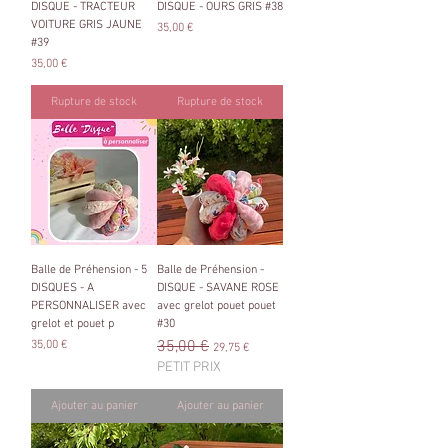
DISQUE - TRACTEUR
DISQUE - OURS GRIS #38
VOITURE GRIS JAUNE
Prix
35,00 €
#39
Prix
35,00 €
Rupture de stock
Rupture de stock
Balle de Préhension - 5
Balle de Préhension -
DISQUES - A
DISQUE - SAVANE ROSE
PERSONNALISER avec
avec grelot pouet pouet
grelot et pouet p
#30
Prix
Prix original
35,00 €
Prix promotionnel
35,00 €
29,75 €
PETIT PRIX
Ajouter au panier
Ajouter au panier