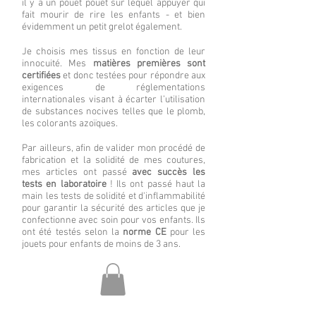
il y a un pouet pouet sur lequel appuyer qui
fait mourir de rire les enfants - et bien
évidemment un petit grelot également.
Je choisis mes tissus en fonction de leur
innocuité. Mes
matières premières sont
certifiées
et donc testées pour répondre aux
exigences de réglementations
internationales visant à écarter l’utilisation
de substances nocives telles que le plomb,
les colorants azoïques.
Par ailleurs, afin de valider mon procédé de
fabrication et la solidité de mes coutures,
mes articles ont passé
avec succès les
tests en laboratoire
! Ils ont passé haut la
main les tests de solidité et d'inflammabilité
pour garantir la sécurité des articles que je
confectionne avec soin pour vos enfants. Ils
ont été testés selon la
norme CE
pour les
jouets pour enfants de moins de 3 ans.