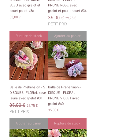
BLEU avec grelot et
PRUNE ROSE avec
pouet pouet #36
grelot et pouet pouet #34
Prix
Prix original
35,00 €
Prix promotionnel
35,00 €
29,75 €
PETIT PRIX
Rupture de stock
Ajouter au panier
Balle de Préhension - 5
Balle de Préhension -
DISQUES -FLORAL rose
DISQUE - FLORAL
jaune avec grelot #31
PRUNE VIOLET avec
grelot #40
Prix original
35,00 €
Prix promotionnel
29,75 €
Prix
35,00 €
PETIT PRIX
Ajouter au panier
Rupture de stock