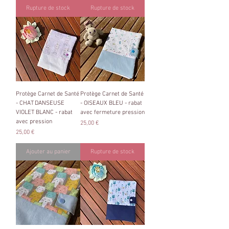
Rupture de stock
Rupture de stock
Protège Carnet de Santé
Protège Carnet de Santé
- CHAT DANSEUSE
- OISEAUX BLEU - rabat
VIOLET BLANC - rabat
avec fermeture pression
avec pression
Prix
25,00 €
Prix
25,00 €
Ajouter au panier
Rupture de stock