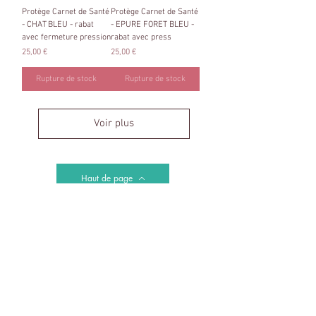
Protège Carnet de Santé
Protège Carnet de Santé
- CHAT BLEU - rabat
- EPURE FORET BLEU -
avec fermeture pression
rabat avec press
Prix
Prix
25,00 €
25,00 €
Rupture de stock
Rupture de stock
Voir plus
Haut de page
LIVRAISON
OFFERTE JUSQU'AU 16.08 SANS MINIMUM
D'ACHAT