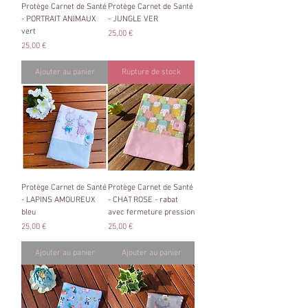
Protège Carnet de Santé
Protège Carnet de Santé
- PORTRAIT ANIMAUX
- JUNGLE VER
vert
Prix
25,00 €
Prix
25,00 €
Ajouter au panier
Rupture de stock
Protège Carnet de Santé
Protège Carnet de Santé
- LAPINS AMOUREUX
- CHAT ROSE - rabat
bleu
avec fermeture pression
Prix
Prix
25,00 €
25,00 €
Ajouter au panier
Ajouter au panier