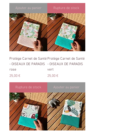
Ajouter au panier
Rupture de stock
Protège Carnet de Santé
Protège Carnet de Santé
- OISEAUX DE PARADIS
- OISEAUX DE PARADIS
rose
vert
Prix
Prix
25,00 €
25,00 €
Rupture de stock
Ajouter au panier