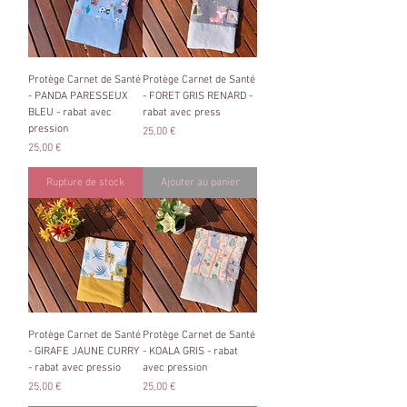
Protège Carnet de Santé
Protège Carnet de Santé
- PANDA PARESSEUX
- FORET GRIS RENARD -
BLEU - rabat avec
rabat avec press
pression
Prix
25,00 €
Prix
25,00 €
Rupture de stock
Ajouter au panier
Protège Carnet de Santé
Protège Carnet de Santé
- GIRAFE JAUNE CURRY
- KOALA GRIS - rabat
- rabat avec pressio
avec pression
Prix
Prix
25,00 €
25,00 €