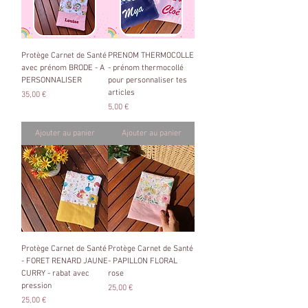
Protège Carnet de Santé
PRENOM THERMOCOLLE
avec prénom BRODE - A
- prénom thermocollé
PERSONNALISER
pour personnaliser tes
articles
Prix
35,00 €
Prix
5,00 €
Ajouter au panier
Ajouter au panier
Protège Carnet de Santé
Protège Carnet de Santé
- FORET RENARD JAUNE
- PAPILLON FLORAL
CURRY - rabat avec
rose
pression
Prix
25,00 €
Prix
25,00 €