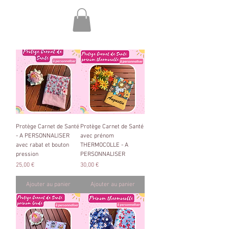
Protège Carnet de Santé
Protège Carnet de Santé
- A PERSONNALISER
avec prénom
avec rabat et bouton
THERMOCOLLE - A
pression
PERSONNALISER
Prix
Prix
25,00 €
30,00 €
Ajouter au panier
Ajouter au panier