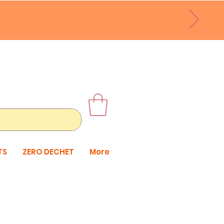
TS
ZERO DECHET
More