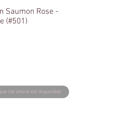
n Saumon Rose -
e (#501)
que cet article est disponible