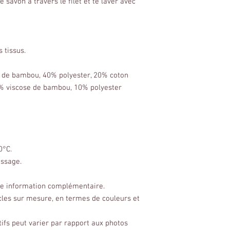
savon à travers le filet et te laver avec
 tissus.
e de bambou, 40% polyester, 20% coton
90% viscose de bambou, 10% polyester
0°C.
assage.
ute information complémentaire.
cles sur mesure, en termes de couleurs et
tifs peut varier par rapport aux photos