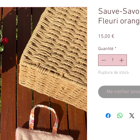
Sauve-Savo
Fleuri orang
Prix
15,00 €
Quantité
*
Rupture de stock
Me notifier lors