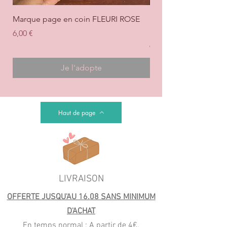
Marque page en coin FLEURI ROSE
Marque page en coi
+ ROSE
Prix
6,00 €
Prix
6,00 €
Je l'adopte
Haut de page
LIVRAISON
OFFERTE JUSQU'AU 16.08 SANS MINIMUM
D'ACHAT
En temps normal : A partir de 4€.