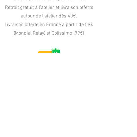
Retrait gratuit à l'atelier et livraison offerte
autour de l'atelier dès 40€.
Livraison offerte en France à partir de 59€
(Mondial Relay) et Colissimo (99€)
PAIEMENT
CB, Apple Pay
Paypal (4x sans frais)
virement, wero, chèque
PERSONNALISATION