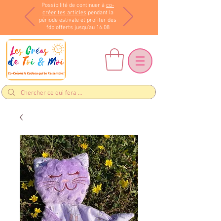
Possibilité de continuer à
co-
créer tes articles
pendant la
période estivale et profiter des
fdp offerts jusqu'au 16.08