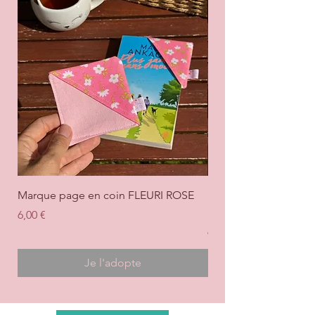
Marque page en coin FLEURI ROSE
Marque page en coi
+ ROSE
Prix
6,00 €
Prix
6,00 €
Je l'adopte