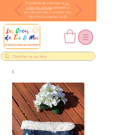
Possibilité de continuer à
co-
créer tes articles
pendant la
période estivale et profiter des
fdp offerts jusqu'au 16.08