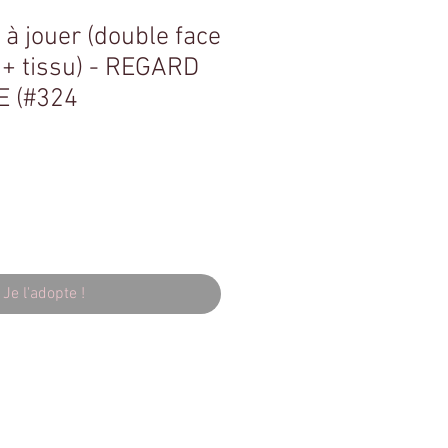
 à jouer (double face
 + tissu) - REGARD
 (#324
Je l'adopte !