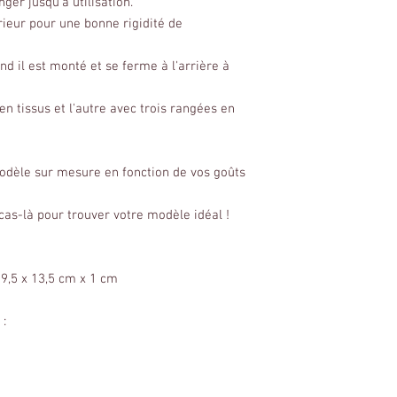
ger jusqu'à utilisation.
érieur pour une bonne rigidité de
nd il est monté et se ferme à l'arrière à
en tissus et l'autre avec trois rangées en
 modèle sur mesure en fonction de vos goûts
as-là pour trouver votre modèle idéal !
29,5 x 13,5 cm x 1 cm
 :