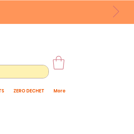
TS
ZERO DECHET
More