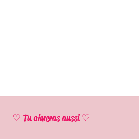
♡ Tu aimeras aussi ♡