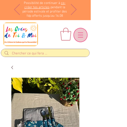
Possibilité de continuer à
co-
créer tes articles
pendant la
période estivale et profiter des
fdp offerts jusqu'au 16.08