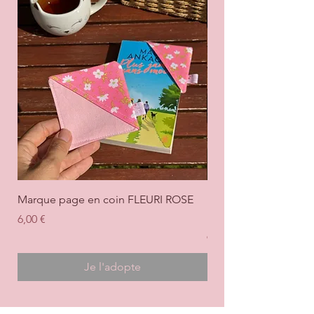
Marque page en coin FLEURI ROSE
Marque page en coi
+ ROSE
Prix
6,00 €
Prix
6,00 €
Je l'adopte