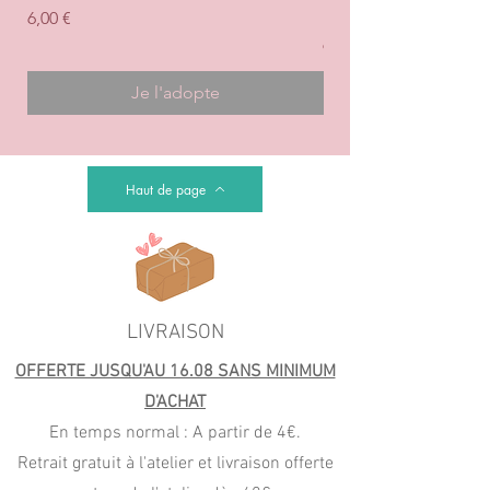
+ ROSE
Prix
6,00 €
Prix
6,00 €
Je l'adopte
Haut de page
LIVRAISON
OFFERTE JUSQU'AU 16.08 SANS MINIMUM
D'ACHAT
En temps normal : A partir de 4€.
Retrait gratuit à l'atelier et livraison offerte