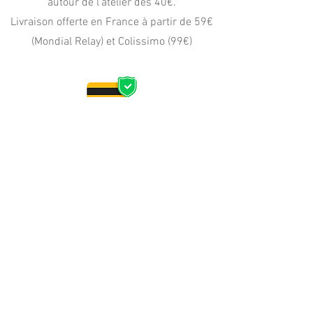
autour de l'atelier dès 40€.
Livraison offerte en France à partir de 59€
(Mondial Relay) et Colissimo (99€)
PAIEMENT
CB, Apple Pay
Paypal (4x sans frais)
virement, wero, chèque
PERSONNALISATION
Délais d'expédition article en stock : reprise