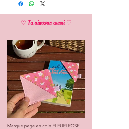
♡ Tu aimeras aussi ♡
Marque page en coin FLEURI ROSE
Marque page en coi