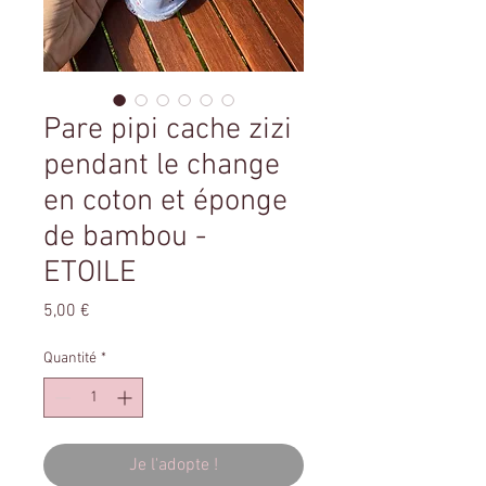
Pare pipi cache zizi
pendant le change
en coton et éponge
de bambou -
ETOILE
Prix
5,00 €
Quantité
*
Je l'adopte !