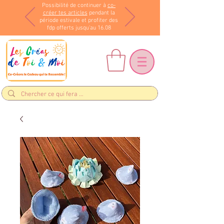
Possibilité de continuer à
co-
créer tes articles
pendant la
période estivale et profiter des
fdp offerts jusqu'au 16.08