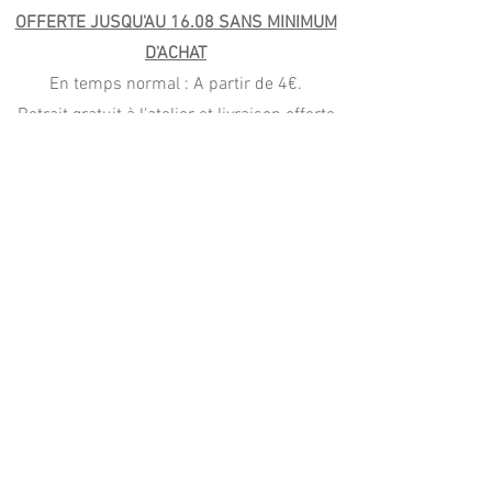
OFFERTE JUSQU'AU 16.08 SANS MINIMUM
D'ACHAT
En temps normal : A partir de 4€.
Retrait gratuit à l'atelier et livraison offerte
autour de l'atelier dès 40€.
Livraison offerte en France à partir de 59€
(Mondial Relay) et Colissimo (99€)
PAIEMENT
CB, Apple Pay
Paypal (4x sans frais)
virement, wero, chèque