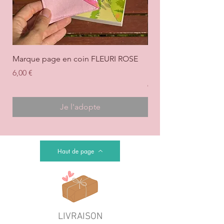
Marque page en coin FLEURI ROSE
Marque page en coi
+ ROSE
Prix
6,00 €
Prix
6,00 €
Je l'adopte
Haut de page
LIVRAISON