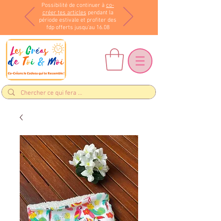
Possibilité de continuer à
co-
créer tes articles
pendant la
période estivale et profiter des
fdp offerts jusqu'au 16.08