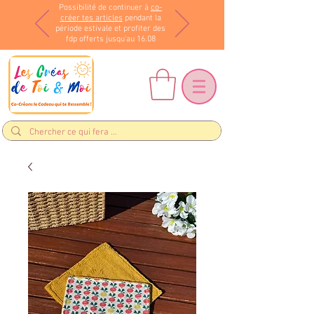
Possibilité de continuer à
co-
créer tes articles
pendant la
période estivale et profiter des
fdp offerts jusqu'au 16.08