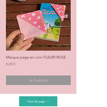
Marque page en coin FLEURI ROSE
Marque page en coi
+ ROSE
Prix
6,00 €
Prix
6,00 €
Je l'adopte
Haut de page