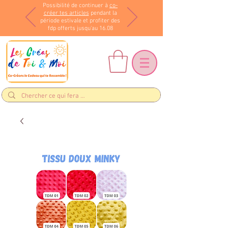
Possibilité de continuer à
co-
créer tes articles
pendant la
période estivale et profiter des
fdp offerts jusqu'au 16.08