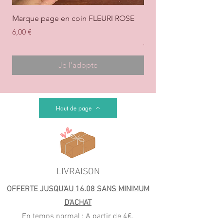
Marque page en coin FLEURI ROSE
Marque page en coi
+ ROSE
Prix
6,00 €
Prix
6,00 €
Je l'adopte
Haut de page
LIVRAISON
OFFERTE JUSQU'AU 16.08 SANS MINIMUM
D'ACHAT
En temps normal : A partir de 4€.