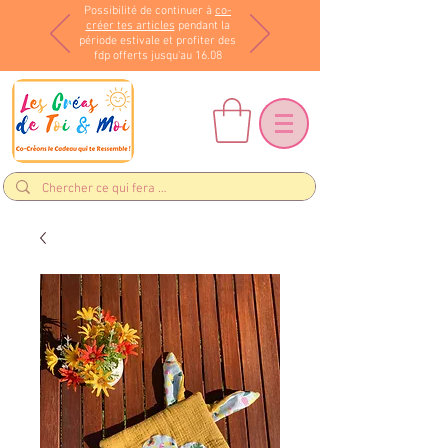
Possibilité de continuer à
co-
créer tes articles
pendant la
période estivale et profiter des
fdp offerts jusqu'au 16.08