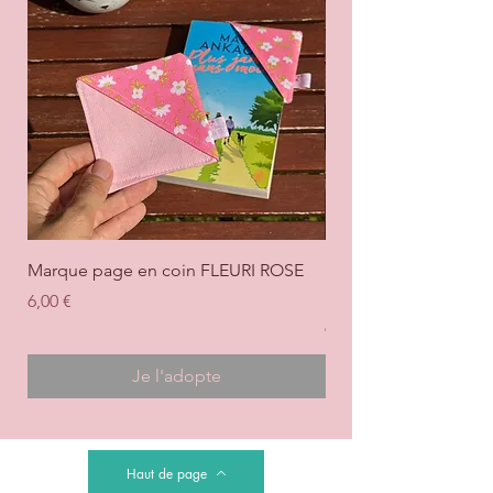
Marque page en coin FLEURI ROSE
Marque page en coi
+ ROSE
Prix
6,00 €
Prix
6,00 €
Je l'adopte
Haut de page