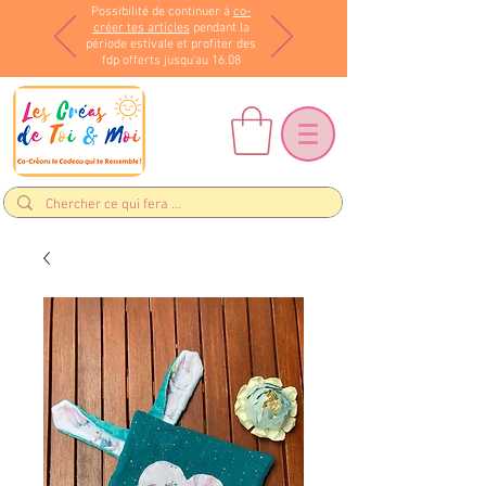
Possibilité de continuer à
co-
créer tes articles
pendant la
période estivale et profiter des
fdp offerts jusqu'au 16.08