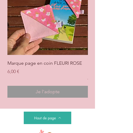
Marque page en coin FLEURI ROSE
Marque page en coi
+ ROSE
Prix
6,00 €
Prix
6,00 €
Je l'adopte
Haut de page