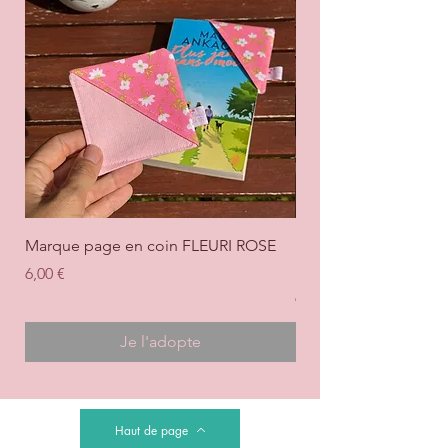
Marque page en coin FLEURI ROSE
Marque page en coi
+ ROSE
Prix
6,00 €
Prix
6,00 €
Je l'adopte
Haut de page