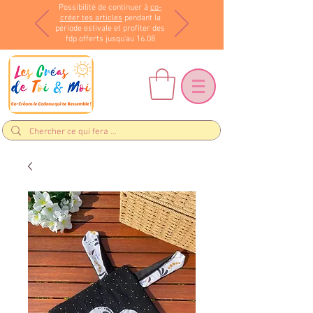
Possibilité de continuer à
co-
créer tes articles
pendant la
période estivale et profiter des
fdp offerts jusqu'au 16.08