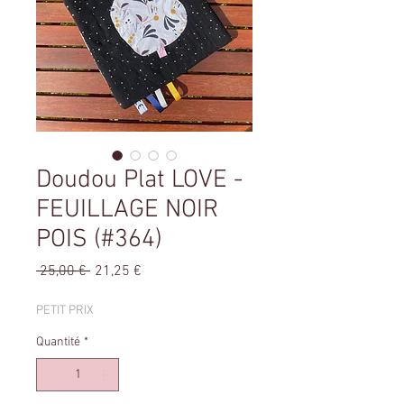
Doudou Plat LOVE -
FEUILLAGE NOIR
POIS (#364)
Prix
Prix
 25,00 € 
21,25 €
original
promotionnel
PETIT PRIX
Quantité
*