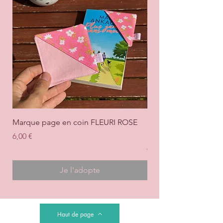
Marque page en coin FLEURI ROSE
Marque page en coi
+ ROSE
Prix
6,00 €
Prix
6,00 €
Je l'adopte
Haut de page