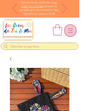
Possibilité de continuer à
co-
créer tes articles
pendant la
période estivale et profiter des
fdp offerts jusqu'au 16.08