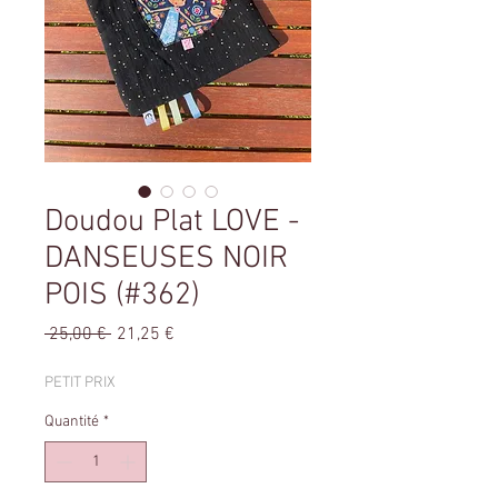
Doudou Plat LOVE -
DANSEUSES NOIR
POIS (#362)
Prix
Prix
 25,00 € 
21,25 €
original
promotionnel
PETIT PRIX
Quantité
*