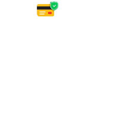
PAIEMENT
CB, Apple Pay
Paypal (4x sans frais)
virement, wero, chèque
PERSONNALISATION
Délais d'expédition article en stock : reprise
le 16/08.
Délais de confection d'un article sur
commande : 3 semaines hors été. Tes