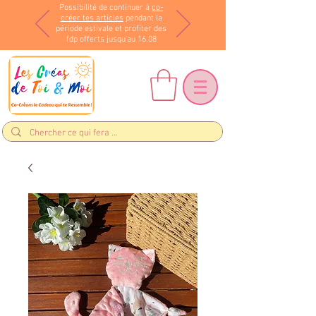
Possibilité de continuer à
co-
créer tes articles
pendant la
période estivale et profiter des
fdp offerts jusqu'au 16.08