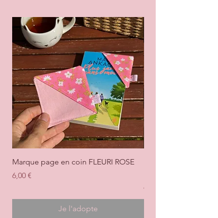
Marque page en coin FLEURI ROSE
Marque page en coi
+ ROSE
Prix
6,00 €
Prix
6,00 €
Je l'adopte