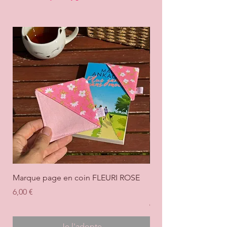
Marque page en coin FLEURI ROSE
Marque page en coi
+ ROSE
Prix
6,00 €
Prix
6,00 €
Je l'adopte