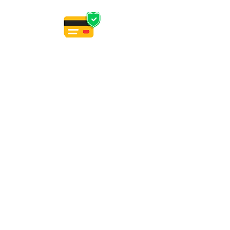
PAIEMENT
CB, Apple Pay
Paypal (4x sans frais)
virement, wero, chèque
PERSONNALISATION
Délais d'expédition article en stock : reprise
le 16/08.
Délais de confection d'un article sur