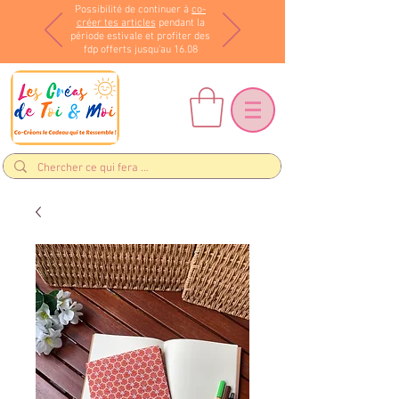
Possibilité de continuer à
co-
créer tes articles
pendant la
période estivale et profiter des
fdp offerts jusqu'au 16.08