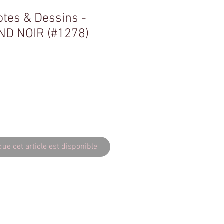
otes & Dessins -
D NOIR (#1278)
que cet article est disponible