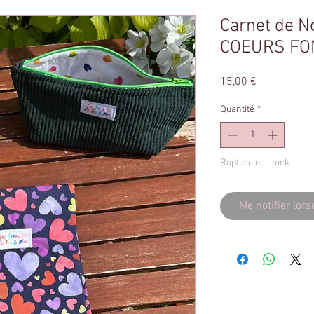
Carnet de N
COEURS FON
Prix
15,00 €
Quantité
*
Rupture de stock
Me notifier lors