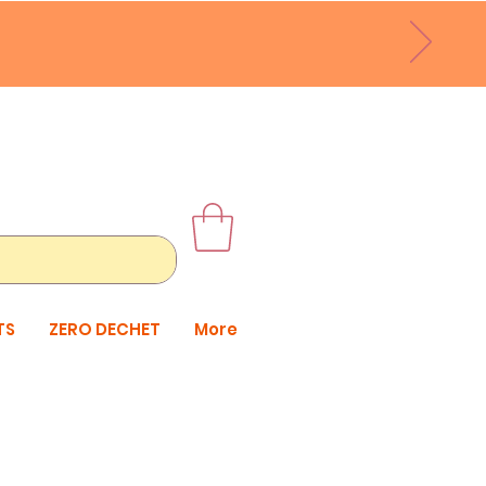
TS
ZERO DECHET
More