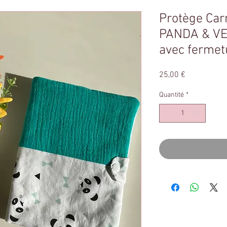
Protège Car
PANDA & VE
avec fermet
Prix
25,00 €
Quantité
*