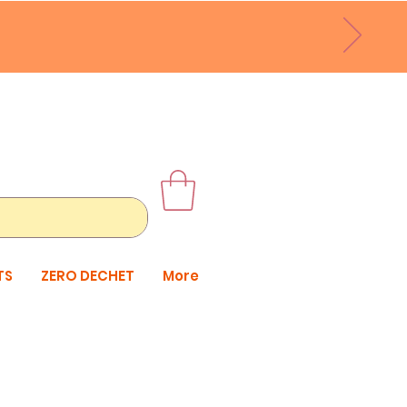
TS
ZERO DECHET
More