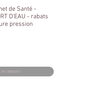
net de Santé -
RT D'EAU - rabats
ure pression
Je l'adopte !