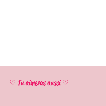
♡ Tu aimeras aussi ♡