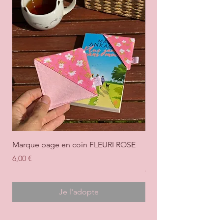
Marque page en coin FLEURI ROSE
Marque page en coi
+ ROSE
Prix
6,00 €
Prix
6,00 €
Je l'adopte