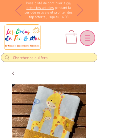
Possibilité de continuer à
co-
créer tes articles
pendant la
période estivale et profiter des
fdp offerts jusqu'au 16.08