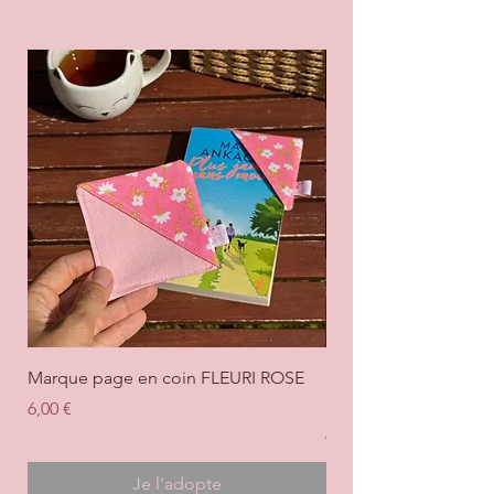
Marque page en coin FLEURI ROSE
Marque page en coi
+ ROSE
Prix
6,00 €
Prix
6,00 €
Je l'adopte