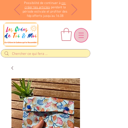
Possibilité de continuer à
co-
créer tes articles
pendant la
période estivale et profiter des
fdp offerts jusqu'au 16.08