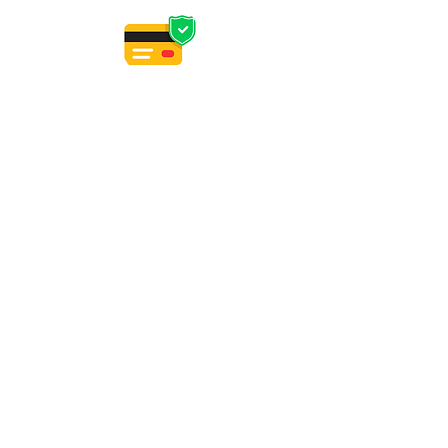
PAIEMENT
CB, Apple Pay
Paypal (4x sans frais)
virement, wero, chèque
PERSONNALISATION
Délais d'expédition article en stock : reprise
le 16/08.
Délais de confection d'un article sur
commande : 3 semaines hors été. Tes