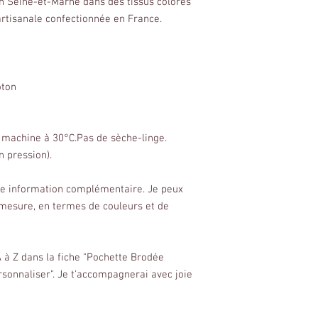
en Seine-et-Marne dans des tissus colorés
artisanale confectionnée en France.
oton
n machine à 30°C.Pas de sèche-linge.
 pression).
ute information complémentaire. Je peux
 mesure, en termes de couleurs et de
A à Z dans la fiche "Pochette Brodée
onnaliser". Je t'accompagnerai avec joie