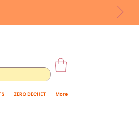
TS
ZERO DECHET
More