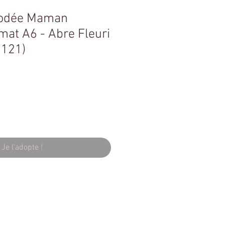
rodée Maman
mat A6 - Abre Fleuri
121)
Je l'adopte !