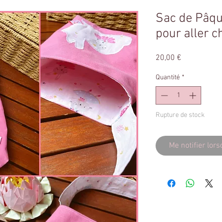
Sac de Pâq
pour aller c
Prix
20,00 €
Quantité
*
Rupture de stock
Me notifier lors