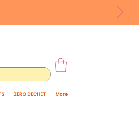
TS
ZERO DECHET
More