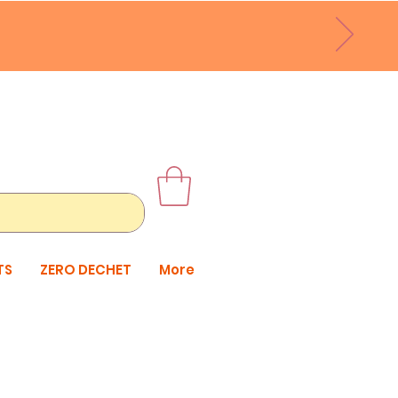
TS
ZERO DECHET
More