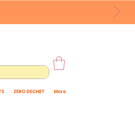
TS
ZERO DECHET
More