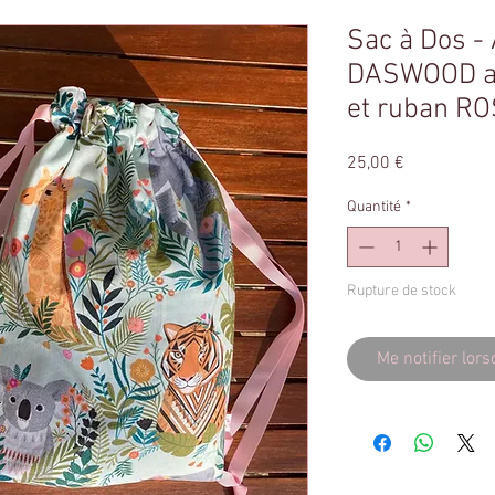
Sac à Dos 
DASWOOD av
et ruban R
Prix
25,00 €
Quantité
*
Rupture de stock
Me notifier lors