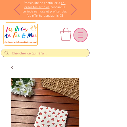
Possibilité de continuer à
co-
créer tes articles
pendant la
période estivale et profiter des
fdp offerts jusqu'au 16.08