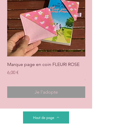
Marque page en coin FLEURI ROSE
Marque page en coi
+ ROSE
Prix
6,00 €
Prix
6,00 €
Je l'adopte
Haut de page