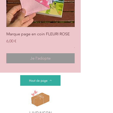
Marque page en coin FLEURI ROSE
Marque page en coi
+ ROSE
Prix
6,00 €
Prix
6,00 €
Je l'adopte
Haut de page