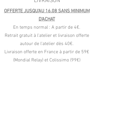
LIVRAISON
OFFERTE JUSQU'AU 16.08 SANS MINIMUM
D'ACHAT
En temps normal : A partir de 4€.
Retrait gratuit à l'atelier et livraison offerte
autour de l'atelier dès 40€.
Livraison offerte en France à partir de 59€
(Mondial Relay) et Colissimo (99€)
PAIEMENT
CB, Apple Pay
Paypal (4x sans frais)
virement, wero, chèque