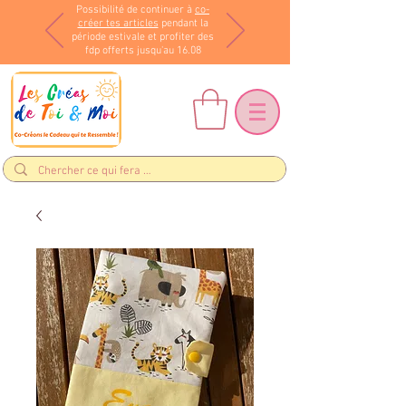
Possibilité de continuer à
co-
créer tes articles
pendant la
période estivale et profiter des
fdp offerts jusqu'au 16.08