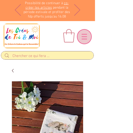
Possibilité de continuer à
co-
créer tes articles
pendant la
période estivale et profiter des
fdp offerts jusqu'au 16.08