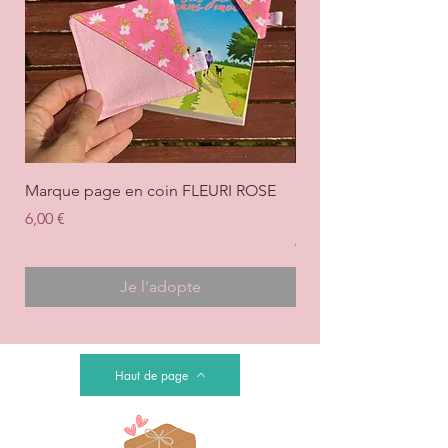
Marque page en coin FLEURI ROSE
Marque page en coi
+ ROSE
Prix
6,00 €
Prix
6,00 €
Je l'adopte
Haut de page