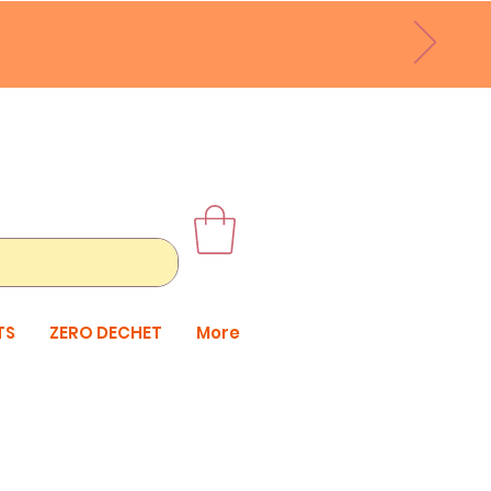
TS
ZERO DECHET
More