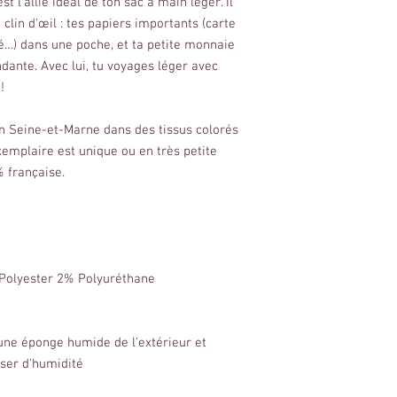
 l'allié idéal de ton sac à main léger. Il
clin d'œil : tes papiers importants (carte
té…) dans une poche, et ta petite monnaie
dante. Avec lui, tu voyages léger avec
!
en Seine-et-Marne dans des tissus colorés
emplaire est unique ou en très petite
% française.
% Polyester 2% Polyuréthane
 une éponge humide de l'extérieur et
sser d'humidité