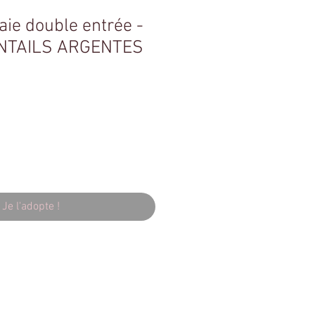
ie double entrée -
NTAILS ARGENTES
Je l'adopte !