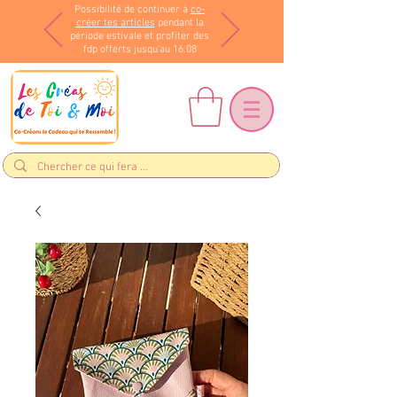
Possibilité de continuer à
co-
créer tes articles
pendant la
période estivale et profiter des
fdp offerts jusqu'au 16.08