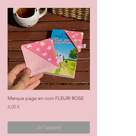
Marque page en coin FLEURI ROSE
Marque page en coi
+ ROSE
Prix
6,00 €
Prix
6,00 €
Je l'adopte