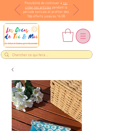
Possibilité de continuer à
co-
créer tes articles
pendant la
période estivale et profiter des
fdp offerts jusqu'au 16.08