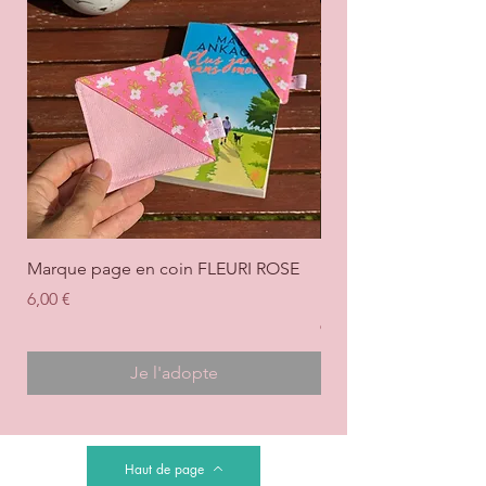
Marque page en coin FLEURI ROSE
Marque page en coi
+ ROSE
Prix
6,00 €
Prix
6,00 €
Je l'adopte
Haut de page