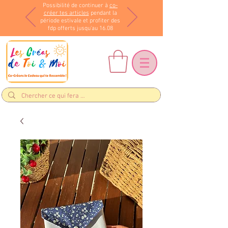
Possibilité de continuer à
co-
créer tes articles
pendant la
période estivale et profiter des
fdp offerts jusqu'au 16.08