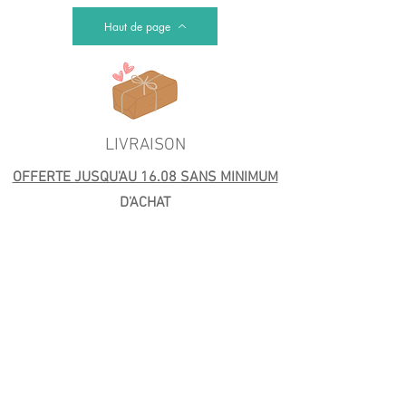
Haut de page
LIVRAISON
OFFERTE JUSQU'AU 16.08 SANS MINIMUM
D'ACHAT
En temps normal : A partir de 4€.
Retrait gratuit à l'atelier et livraison offerte
autour de l'atelier dès 40€.
Livraison offerte en France à partir de 59€
(Mondial Relay) et Colissimo (99€)