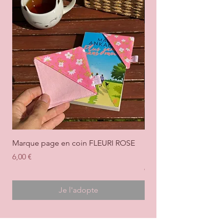
Marque page en coin FLEURI ROSE
Marque page en coi
+ ROSE
Prix
6,00 €
Prix
6,00 €
Je l'adopte