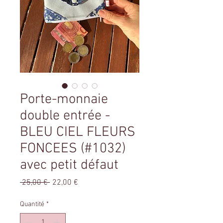
Porte-monnaie
double entrée -
BLEU CIEL FLEURS
FONCEES (#1032)
avec petit défaut
Prix
Prix
 25,00 € 
22,00 €
original
promotionnel
Quantité
*