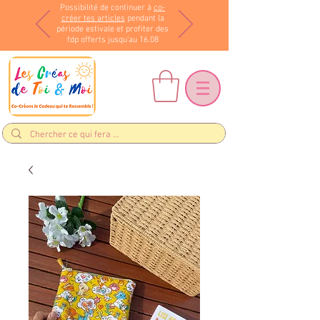
Possibilité de continuer à
co-
créer tes articles
pendant la
période estivale et profiter des
fdp offerts jusqu'au 16.08