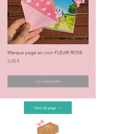
Marque page en coin FLEURI ROSE
Marque page en coi
+ ROSE
Prix
6,00 €
Prix
6,00 €
Je l'adopte
Haut de page