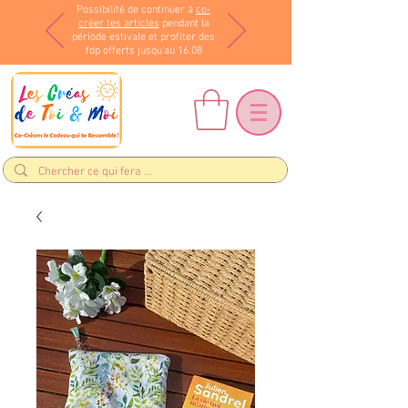
Possibilité de continuer à
co-
créer tes articles
pendant la
période estivale et profiter des
fdp offerts jusqu'au 16.08