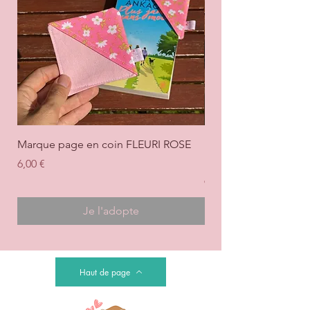
Marque page en coin FLEURI ROSE
Marque page en coi
+ ROSE
Prix
6,00 €
Prix
6,00 €
Je l'adopte
Haut de page