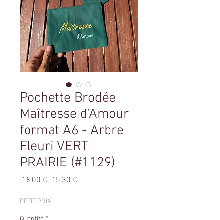
Pochette Brodée
Maîtresse d'Amour
format A6 - Arbre
Fleuri VERT
PRAIRIE (#1129)
Prix
Prix
 18,00 € 
15,30 €
original
promotionnel
PETIT PRIX
Quantité
*