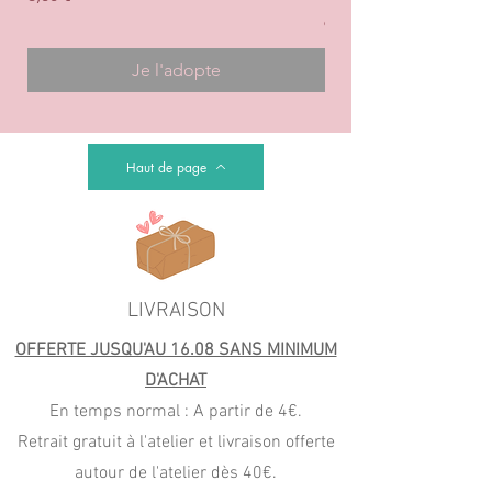
Prix
6,00 €
Je l'adopte
Haut de page
LIVRAISON
OFFERTE JUSQU'AU 16.08 SANS MINIMUM
D'ACHAT
En temps normal : A partir de 4€.
Retrait gratuit à l'atelier et livraison offerte
autour de l'atelier dès 40€.