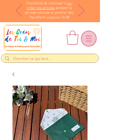
Possibilité de continuer à
co-
créer tes articles
pendant la
période estivale et profiter des
fdp offerts jusqu'au 16.08