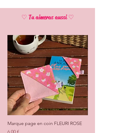
♡ Tu aimeras aussi ♡
Marque page en coin FLEURI ROSE
Marque page en coi
+ ROSE
Prix
6,00 €