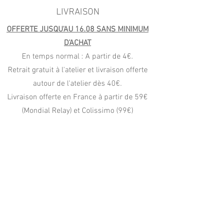
LIVRAISON
OFFERTE JUSQU'AU 16.08 SANS MINIMUM
D'ACHAT
En temps normal : A partir de 4€.
Retrait gratuit à l'atelier et livraison offerte
autour de l'atelier dès 40€.
Livraison offerte en France à partir de 59€
(Mondial Relay) et Colissimo (99€)
PAIEMENT
CB, Apple Pay
Paypal (4x sans frais)
virement, wero, chèque