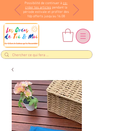
Possibilité de continuer à
co-
créer tes articles
pendant la
période estivale et profiter des
fdp offerts jusqu'au 16.08