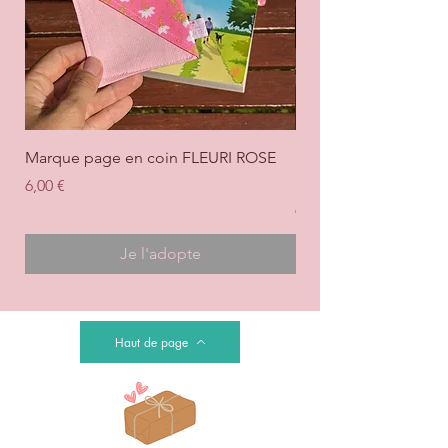
Marque page en coin FLEURI ROSE
Marque page en coi
+ ROSE
Prix
6,00 €
Prix
6,00 €
Je l'adopte
Haut de page