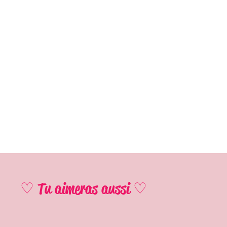
♡ Tu aimeras aussi ♡