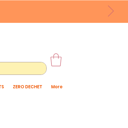
TS
ZERO DECHET
More