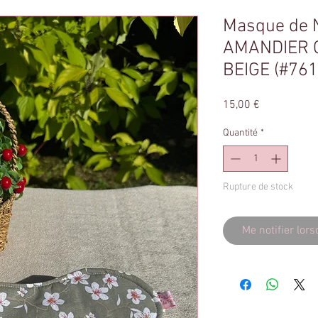
Masque de 
AMANDIER GR
BEIGE (#761
Prix
15,00 €
Quantité
*
Rupture de stock
Me notifier lors