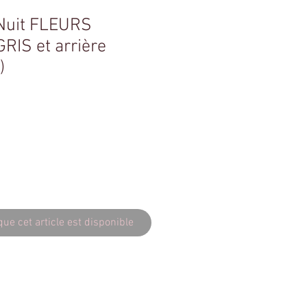
Nuit FLEURS
IS et arrière
)
que cet article est disponible