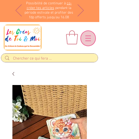
Possibilité de continuer à
co-
créer tes articles
pendant la
période estivale et profiter des
fdp offerts jusqu'au 16.08