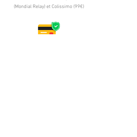
(Mondial Relay) et Colissimo (99€)
PAIEMENT
CB, Apple Pay
Paypal (4x sans frais)
virement, wero, chèque
PERSONNALISATION
Délais d'expédition article en stock : reprise
le 16/08.