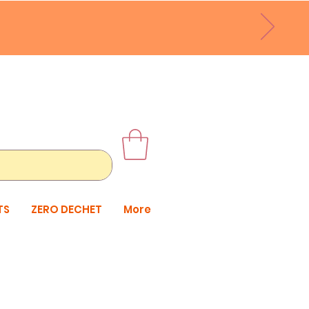
TS
ZERO DECHET
More