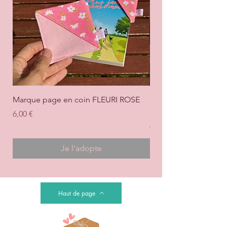
Marque page en coin FLEURI ROSE
Marque page en coi
+ ROSE
Prix
6,00 €
Prix
6,00 €
Je l'adopte
Haut de page