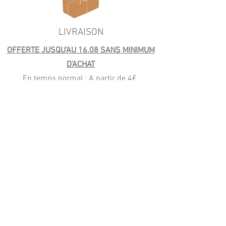
LIVRAISON
OFFERTE JUSQU'AU 16.08 SANS MINIMUM
D'ACHAT
En temps normal : A partir de 4€.
Retrait gratuit à l'atelier et livraison offerte
autour de l'atelier dès 40€.
Livraison offerte en France à partir de 59€
(Mondial Relay) et Colissimo (99€)
PAIEMENT
CB, Apple Pay
Paypal (4x sans frais)