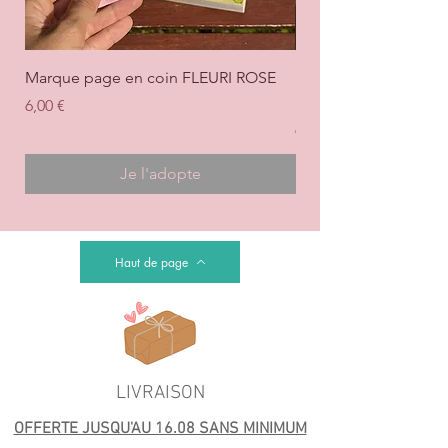
Marque page en coin FLEURI ROSE
Marque page en coi
+ ROSE
Prix
6,00 €
Prix
6,00 €
Je l'adopte
Haut de page
LIVRAISON
OFFERTE JUSQU'AU 16.08 SANS MINIMUM