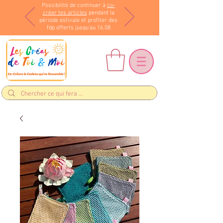
Possibilité de continuer à
co-
créer tes articles
pendant la
période estivale et profiter des
fdp offerts jusqu'au 16.08