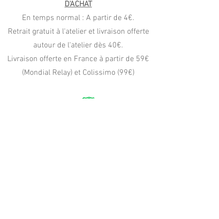
D'ACHAT
En temps normal : A partir de 4€.
Retrait gratuit à l'atelier et livraison offerte
autour de l'atelier dès 40€.
Livraison offerte en France à partir de 59€
(Mondial Relay) et Colissimo (99€)
PAIEMENT
CB, Apple Pay
Paypal (4x sans frais)
virement, wero, chèque