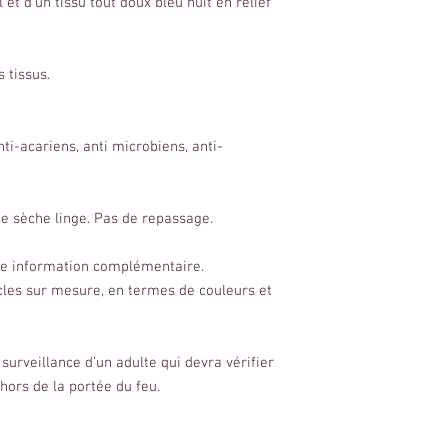
l et d'un tissu tout doux bleu nuit en relief
 tissus.
i-acariens, anti microbiens, anti-
de sèche linge. Pas de repassage.
ute information complémentaire.
cles sur mesure, en termes de couleurs et
 surveillance d’un adulte qui devra vérifier
hors de la portée du feu.