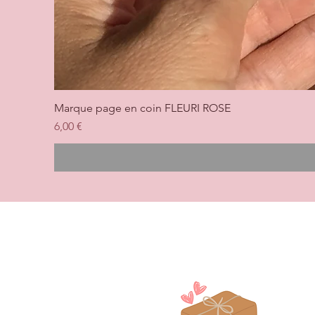
Marque page en coin FLEURI ROSE
Prix
6,00 €