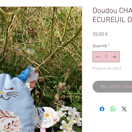
Doudou CHA
ECUREUIL D
Prix
35,00 €
Quantité
*
Rupture de stock
Me notifier lors