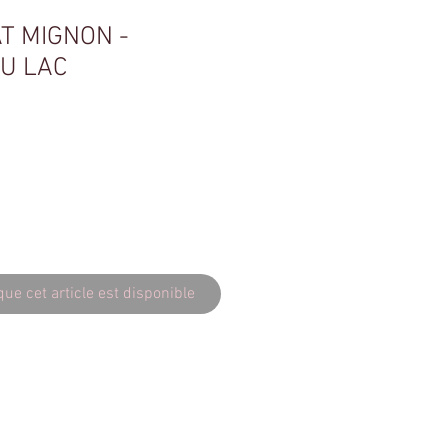
T MIGNON -
U LAC
que cet article est disponible