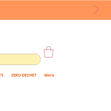
TS
ZERO DECHET
More