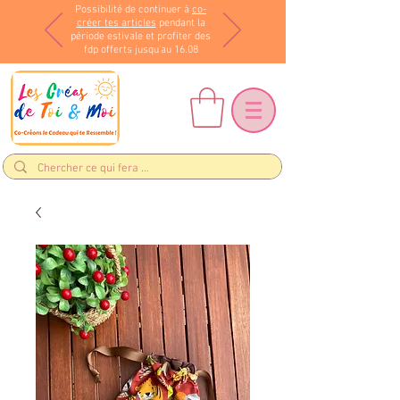
Possibilité de continuer à
co-
créer tes articles
pendant la
période estivale et profiter des
fdp offerts jusqu'au 16.08