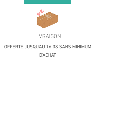
LIVRAISON
OFFERTE JUSQU'AU 16.08 SANS MINIMUM
D'ACHAT
En temps normal : A partir de 4€.
Retrait gratuit à l'atelier et livraison offerte
autour de l'atelier dès 40€.
Livraison offerte en France à partir de 59€
(Mondial Relay) et Colissimo (99€)