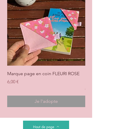
Marque page en coin FLEURI ROSE
Marque page en coi
+ ROSE
Prix
6,00 €
Prix
6,00 €
Je l'adopte
Haut de page