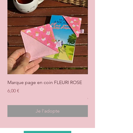
Marque page en coin FLEURI ROSE
Marque page en coi
+ ROSE
Prix
6,00 €
Prix
6,00 €
Je l'adopte