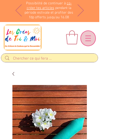
Possibilité de continuer à
co-
créer tes articles
pendant la
période estivale et profiter des
fdp offerts jusqu'au 16.08