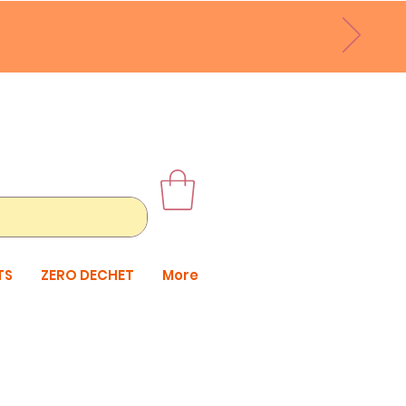
TS
ZERO DECHET
More