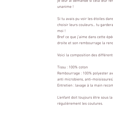
je leur ai demandé si cela leur fer
unanime !
Si tu avais pu voir les étoiles da
choisir leurs couleurs... tu gard
moi !
Bref ce que j’aime dans cette épée 
droite et son rembourrage la rend
Voici la composition des différents
Tissu : 100% coton
Rembourrage : 100% polyester ave
anti microbiens, anti-moisissures
Entretien : lavage à la main re
L'enfant doit toujours être sous la
régulièrement les coutures.