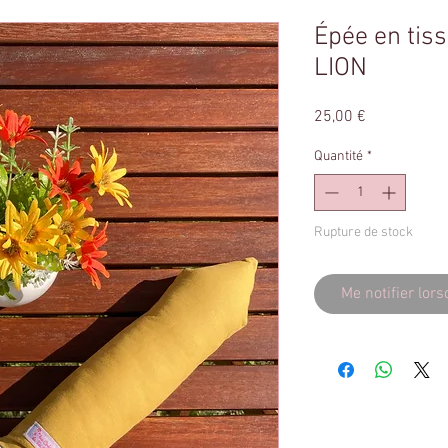
Épée en tis
LION
Prix
25,00 €
Quantité
*
Rupture de stock
Me notifier lors