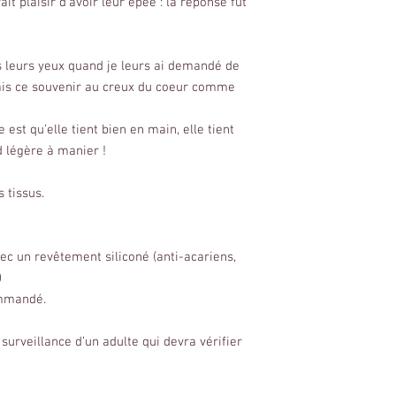
ait plaisir d’avoir leur épée : la réponse fût
ns leurs yeux quand je leurs ai demandé de
erais ce souvenir au creux du coeur comme
est qu’elle tient bien en main, elle tient
 légère à manier !
 tissus.
c un revêtement siliconé (anti-acariens,
)
commandé.
 surveillance d’un adulte qui devra vérifier