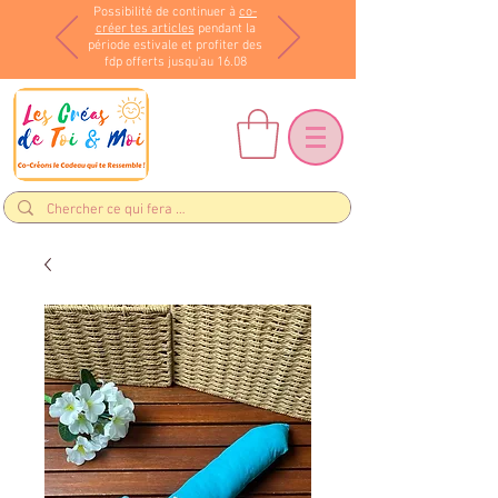
Possibilité de continuer à
co-
créer tes articles
pendant la
période estivale et profiter des
fdp offerts jusqu'au 16.08