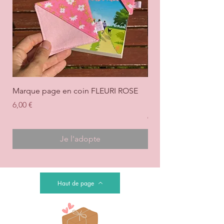
Marque page en coin FLEURI ROSE
Marque page en coi
+ ROSE
Prix
6,00 €
Prix
6,00 €
Je l'adopte
Haut de page