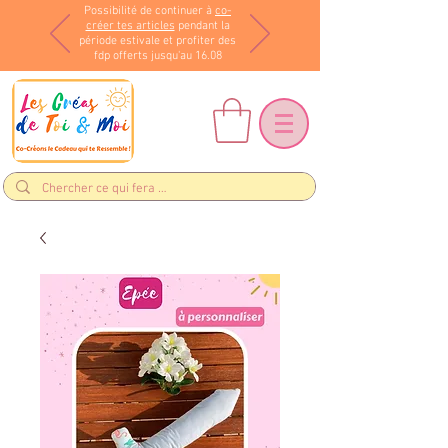
Possibilité de continuer à
co-
créer tes articles
pendant la
période estivale et profiter des
fdp offerts jusqu'au 16.08