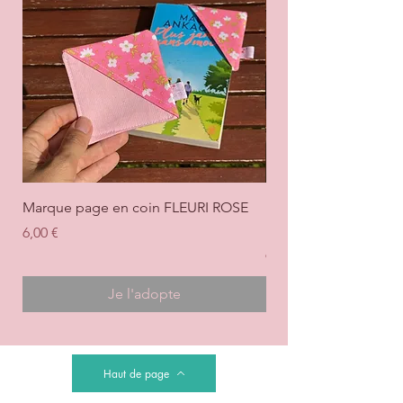
Marque page en coin FLEURI ROSE
Marque page en coi
+ ROSE
Prix
6,00 €
Prix
6,00 €
Je l'adopte
Haut de page