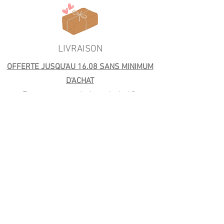
LIVRAISON
OFFERTE JUSQU'AU 16.08 SANS MINIMUM
D'ACHAT
En temps normal : A partir de 4€.
Retrait gratuit à l'atelier et livraison offerte
autour de l'atelier dès 40€.
Livraison offerte en France à partir de 59€
(Mondial Relay) et Colissimo (99€)
PAIEMENT